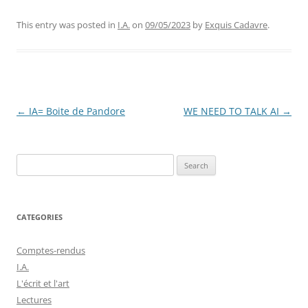
This entry was posted in
I.A.
on
09/05/2023
by
Exquis Cadavre
.
Post
←
IA= Boite de Pandore
WE NEED TO TALK AI
→
navigation
Search
for:
CATEGORIES
Comptes-rendus
I.A.
L'écrit et l'art
Lectures