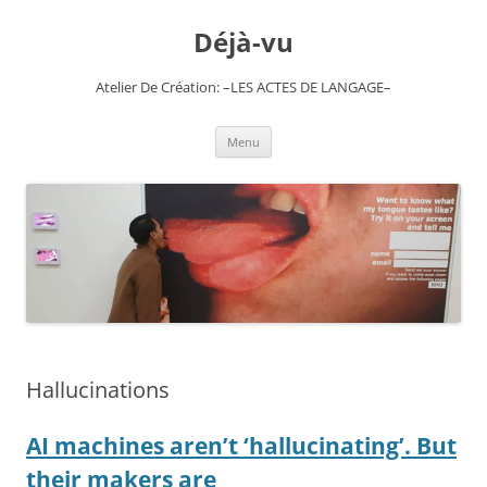
Skip
to
Déjà-vu
content
Atelier De Création: –LES ACTES DE LANGAGE–
Menu
Hallucinations
AI machines aren’t ‘hallucinating’. But
their makers are